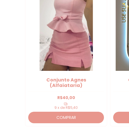
Conjunto Agnes
(Alfaiataria)
R$40,00
9
x de
R$5,40
COMPRAR