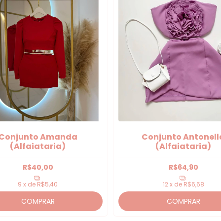
Conjunto Amanda
Conjunto Antonell
(Alfaiataria)
(Alfaiataria)
R$40,00
R$64,90
9
x de
R$5,40
12
x de
R$6,68
COMPRAR
COMPRAR