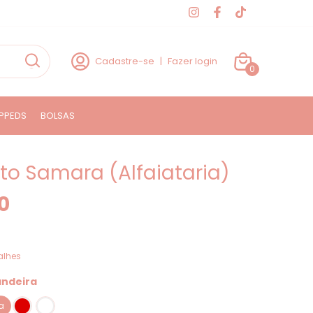
Cadastre-se
|
Fazer login
0
PPEDS
BOLSAS
to Samara (Alfaiataria)
0
alhes
andeira
a