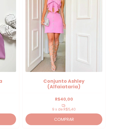
a
Conjunto Ashley
(Alfaiataria)
R$40,00
9
x de
R$5,40
COMPRAR