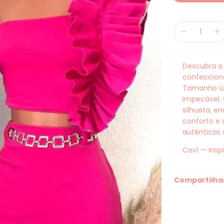
Descubra a
confecciona
Tamanho ún
impecável.
silhueta, e
conforto e 
autênticas 
Coví — insp
Compartilha