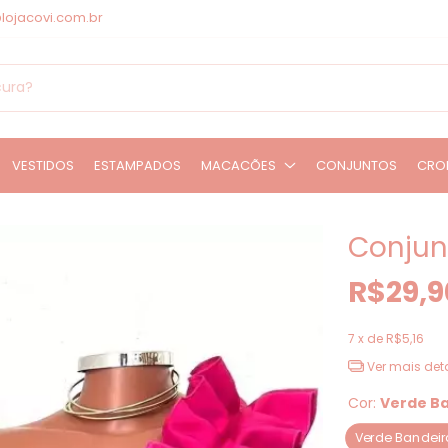
lojacovi.com.br
VESTIDOS
ESTAMPADOS
MACACÕES
CONJUNTOS
CRO
Conjun
R$29,9
7
x de
R$5,16
Ver mais det
Cor:
Verde B
Verde Bandeir