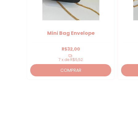
Mini Bag Envelope
R$32,00
7
x de
R$5,52
COMPRAR