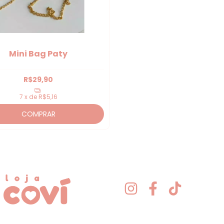
Mini Bag Paty
R$29,90
7
x de
R$5,16
COMPRAR