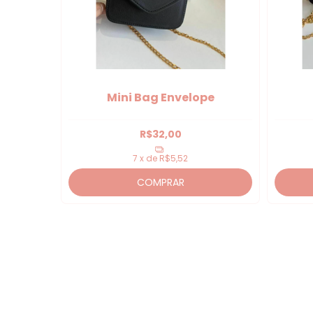
Mini Bag Envelope
R$32,00
7
x de
R$5,52
COMPRAR