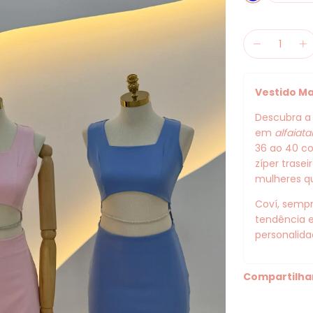
Vestido Ma
Descubra a 
em
alfaiata
36 ao 40 c
zíper trase
mulheres q
Coví, sempr
tendência e
personalida
Compartilha