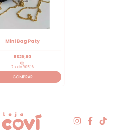
Mini Bag Paty
R$29,90
7
x de
R$5,16
COMPRAR