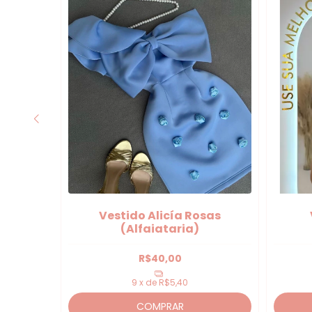
e
Vestido Alicía Rosas
(Alfaiataria)
R$40,00
9
x de
R$5,40
COMPRAR