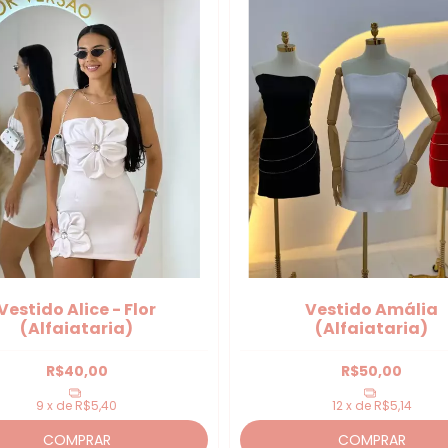
Vestido Alice - Flor
Vestido Amália
(Alfaiataria)
(Alfaiataria)
R$40,00
R$50,00
9
x de
R$5,40
12
x de
R$5,14
COMPRAR
COMPRAR