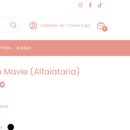
Cadastre-se
|
Fazer login
0
PPEDS
BOLSAS
 Mavie (Alfaiataria)
90
alhes
by