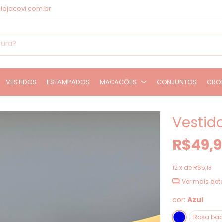
lojacovi.com.br
VESTIDOS
ESTAMPADOS
MACACÕES
CONJUNTOS
CRO
Vestido
R$49,
12
x de
R$5,13
Ver mais det
cor:
Azul
Rosa ba